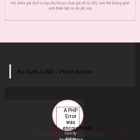
Với nhiều gói dịch vụ bạn tha hồ lựa chon giá chỉ từ 2tr5, cam kết không phát
sinh thêm bất cứ chi phí nào
Áo Cưới JUNO - Photo Korrea
A PHP
Error
was
encountered
A PHP Error was encountered
Severity:
Notice
Severity: Notice