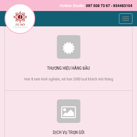
Hotline Studio:
097 508 73 67 - 934483104
Toggle
naviga
THƯƠNG HIỆU HÀNG ĐẦU
Hơn 8 năm kinh nghiệm, với hơn 2000 lượt khách mỗi tháng
DỊCH VỤ TRỌN GÓI