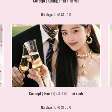
Concept | Chứng nhận tình yêu
Nơi chụp: JUNO STUDIO
Concept | Bàn Tiệc & Thảm cỏ xanh
Nơi chụp: JUNO STUDIO