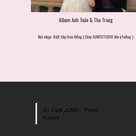
Album Anh Tuấn & Thu Trang
Nơi chụp: Biệt thự Hoa Hồng ( Ekip JUNOSTUDIO lên ý tưởng )
Áo Cưới JUNO - Photo
Korrea