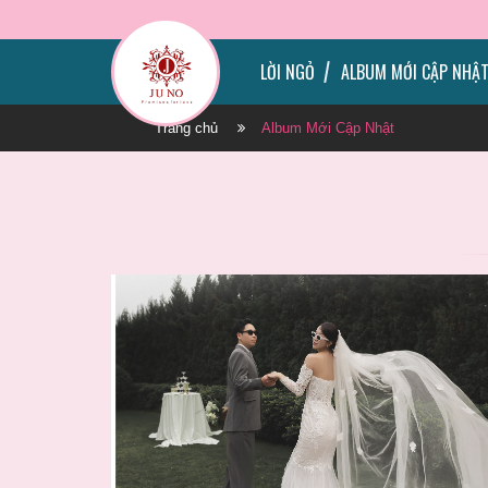
LỜI NGỎ
ALBUM MỚI CẬP NHẬ
Trang chủ
Album Mới Cập Nhật