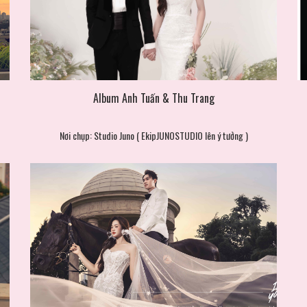
Album Anh Tuấn & Thu Trang
Nơi chụp: Studio Juno ( EkipJUNOSTUDIO lên ý tưởng )