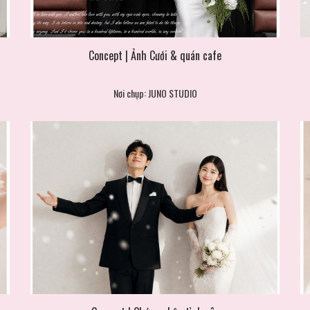
Concept | Ảnh Cưới & quán cafe
Nơi chụp: JUNO STUDIO