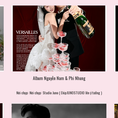
Album Nguyễn Nam & Phi Nhung
Nơi chụp: Nơi chụp: Studio Juno ( EkipJUNOSTUDIO lên ý tưởng )