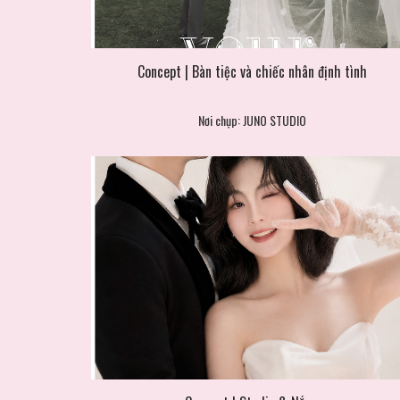
Concept | Bàn tiệc và chiếc nhân định tình
Nơi chụp: JUNO STUDIO