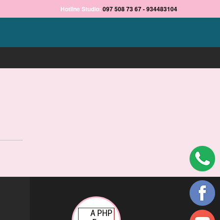
Hotline Studio:
097 508 73 67 - 934483104
A PHP