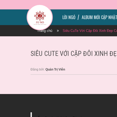
LỜI NGỎ
ALBUM MỚI CẬP NHẬ
Trang chủ
Siêu CuTe Với Cặp Đôi Xinh Đẹp C
SIÊU CUTE VỚI CẶP ĐÔI XINH ĐẸ
Đăng bởi:
Quản Trị Viên