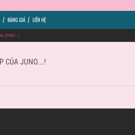
T
BẢNG GIÁ
LIÊN HỆ
ủa JUNO...!
P CỦA JUNO...!